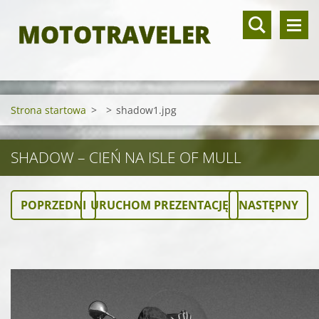
MOTOTRAVELER
Strona startowa
>
>
shadow1.jpg
SHADOW – CIEŃ NA ISLE OF MULL
POPRZEDNI
URUCHOM PREZENTACJĘ
NASTĘPNY