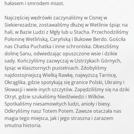
hałasem i smrodem miast.
Najczęściej wędrówki zaczynaliśmy w Cisnej w
Siekierezadzie, zostawaliśmy dłużej w Wetlinie śpiąc na
hali, w Bazie Ludzi z Mgły lub u Stacha. Przechodziliśmy
Połoninę Wetlińską, Caryńską i Bukowe Berdo. Gościła
nas Chatka Puchatka i inne schroniska. Obeszliśmy
dolinę Sanu, odwiedzając opuszczone wsie i dzikie
sady. Kończyliśmy zazwyczaj w Ustrzykach Górnych,
śpiąc w klasztornych pustelniach. Zdobyliśmy
najdostojniejszą Wielką Rawkę, najwyższą Tarnicę,
Okrąglika, gdzie spotykają się granice Polski, Ukrainy i
Słowacji i wiele inych szczytów. Zapędziliśmy się na dziki
Otryt, gdzie szukaliśmy Niedźwiedzi i Wilków.
Spotkaliśmy niesamowitych ludzi, anioły i biesy.
Odkryliśmy nasz Totem Potem. Zawsze otaczała nas
magia tego miejsca, jak i jego straszna i zarazem
smutna historia.