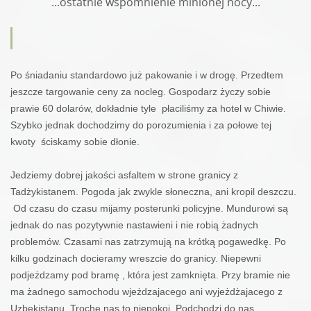
...ostatnie wspomnienie minionej nocy...
Po śniadaniu standardowo już pakowanie i w drogę. Przedtem
jeszcze targowanie ceny za nocleg. Gospodarz życzy sobie
prawie 60 dolarów, dokładnie tyle
płaciliśmy za hotel w Chiwie.
Szybko jednak dochodzimy do porozumienia i za połowe tej
kwoty
ściskamy sobie dłonie.
J
edziemy dobrej jakości asfaltem w strone granicy z
Tadżykistanem. Pogoda jak zwykle słoneczna, ani kropil deszczu.
Od czasu do czasu mijamy posterunki policyjne. Mundurowi są
jednak do nas pozytywnie nastawieni i nie robią żadnych
problemów. Czasami nas zatrzymują na krótką pogawedkę. Po
kilku godzinach docieramy wreszcie do granicy. Niepewni
podjeżdzamy pod bramę , która jest zamknięta. Przy bramie nie
ma żadnego samochodu wjeżdzajacego ani wyjeżdżajacego z
Uzbekistanu. Trochę nas to niepokoi. Podchodzi do nas