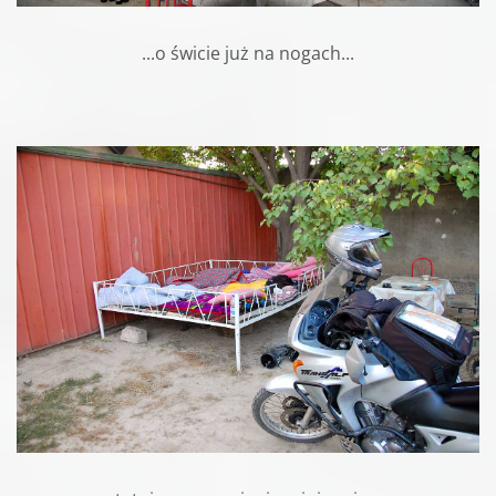
...o
ś
wicie już na nogach...