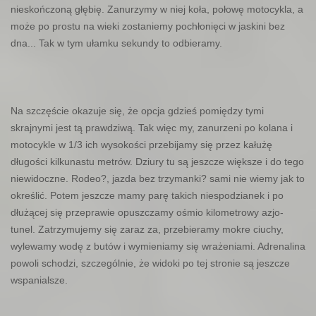
nieskończoną głębię. Zanurzymy w niej koła, połowę motocykla, a
może po prostu na wieki zostaniemy pochłonięci w jaskini bez
dna... Tak w tym ułamku sekundy to odbieramy.
Na szczęście okazuje się, że opcja gdzieś pomiędzy tymi
skrajnymi jest tą prawdziwą. Tak więc my, zanurzeni po kolana i
motocykle w 1/3 ich wysokości przebijamy się przez kałużę
długości kilkunastu metrów. Dziury tu są jeszcze większe i do tego
niewidoczne. Rodeo?, jazda bez trzymanki? sami nie wiemy jak to
określić. Potem jeszcze mamy parę takich niespodzianek i po
dłużącej się przeprawie opuszczamy ośmio kilometrowy azjo-
tunel. Zatrzymujemy się zaraz za, przebieramy mokre ciuchy,
wylewamy wodę z butów i wymieniamy się wrażeniami. Adrenalina
powoli schodzi, szczególnie, że widoki po tej stronie są jeszcze
wspanialsze.