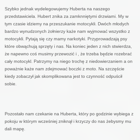
Szybko jednak wydelegowujemy Huberta na naszego
przedstawiciela. Hubert znika za zamknniętymi drzwiami. My w
tym czasie idziemy na przeszukanie motocykli. Dwóch młodych
bardzo wynudzonych żołnierzy każe nam wyjmować wszystko z
motocykli. Pytają się czy mamy narkotyki. Przyprowadzają psy
które obwąchują sprzęty i nas. Na koniec jeden z nich stwierdza,
że napewno coś musimy przewozić i , że trzeba będzie rozebrać
cały motocykl. Patrzymy na niego trochę z niedowierzaniem a on
poważnie każe nam zdejmować boczki z moto. Na szczęście
kiedy zobaczył jak skomplikowana jest to czynność odpuścił
sobie.
Pozostało nam czekanie na Huberta, który po godzinie wybiega z
pokoju w którym wcześniej zniknął i krzyczy do nas żebysmy mu
dali mapę.