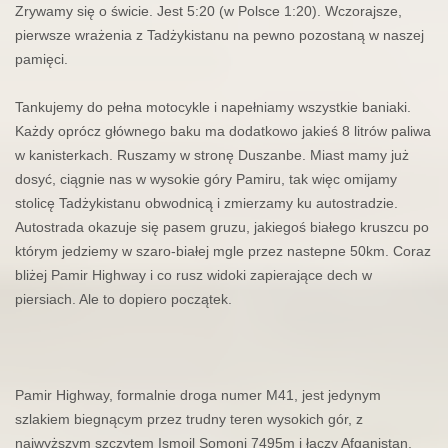
Zrywamy się o świcie. Jest 5:20 (w Polsce 1:20). Wczorajsze,
pierwsze wrażenia z Tadżykistanu na pewno pozostaną w naszej
pamięci.
Tankujemy do pełna motocykle i napełniamy wszystkie baniaki.
Każdy oprócz głównego baku ma dodatkowo jakieś 8 litrów paliwa
w kanisterkach. Ruszamy w stronę Duszanbe. Miast mamy już
dosyć, ciągnie nas w wysokie góry
Pamiru
, tak więc omijamy
stolicę Tadżykistanu obwodnicą i zmierzamy ku autostradzie.
Autostrada okazuje się pasem gruzu, jakiegoś białego kruszcu po
którym jedziemy w szaro-białej mgle przez nastepne 50km. Coraz
bliżej
Pamir
Highway i co rusz widoki zapierające dech w
piersiach. Ale to dopiero początek.
Pamir Highway, formalnie droga numer M41, jest jedynym
szlakiem biegnącym przez trudny teren wysokich gór, z
najwyższym szczytem Ismoil Somoni 7495m i łączy Afganistan,