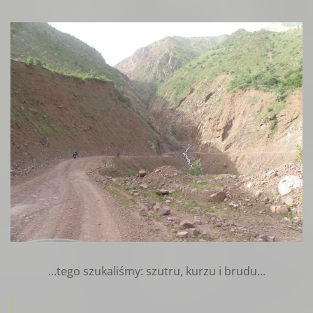
...tego szukali
ś
my: szutru, kurzu i brudu...