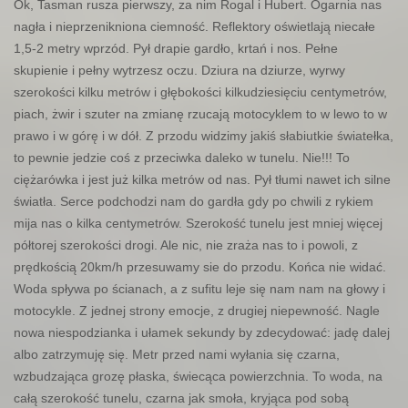
Ok, Tasman rusza pierwszy, za nim Rogal i Hubert. Ogarnia nas
nagła i nieprzenikniona ciemność. Reflektory oświetlają niecałe
1,5-2 metry wprzód. Pył drapie gardło, krtań i nos. Pełne
skupienie i pełny wytrzesz oczu. Dziura na dziurze, wyrwy
szerokości kilku metrów i głębokości kilkudziesięciu centymetrów,
piach, żwir i szuter na zmianę rzucają motocyklem to w lewo to w
prawo i w górę i w dół. Z przodu widzimy jakiś słabiutkie światełka,
to pewnie jedzie coś z przeciwka daleko w tunelu. Nie!!! To
ciężarówka i jest już kilka metrów od nas. Pył tłumi nawet ich silne
światła. Serce podchodzi nam do gardła gdy po chwili z rykiem
mija nas o kilka centymetrów. Szerokość tunelu jest mniej więcej
półtorej szerokości drogi. Ale nic, nie zraża nas to i powoli, z
prędkością 20km/h przesuwamy sie do przodu. Końca nie widać.
Woda spływa po ścianach, a z sufitu leje się nam nam na głowy i
motocykle. Z jednej strony emocje, z drugiej niepewność. Nagle
nowa niespodzianka i ułamek sekundy by zdecydować: jadę dalej
albo zatrzymuję się. Metr przed nami wyłania się czarna,
wzbudzająca grozę płaska, świecąca powierzchnia. To woda, na
całą szerokość tunelu, czarna jak smoła, kryjąca pod sobą