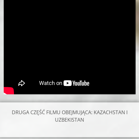
DRUGA CZĘŚĆ FILMU OBEJMUJĄCA: KAZACHSTAN I
UZBEKISTAN