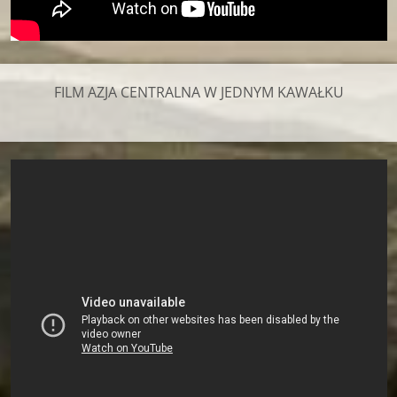
FILM AZJA CENTRALNA W JEDNYM KAWAŁKU