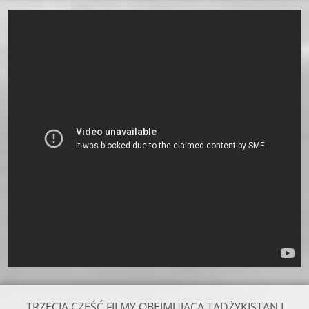
TRZECIA CZĘŚĆ FILMY OBEJMUJĄCA TADŻYKISTAN I