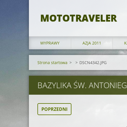
MOTOTRAVELER
WYPRAWY
AZJA 2011
K
Strona startowa
>
>
DSCN4342.JPG
BAZYLIKA ŚW. ANTONIE
POPRZEDNI