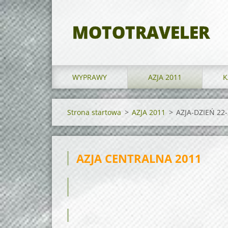
MOTOTRAVELER
WYPRAWY
AZJA 2011
K
Strona startowa
>
AZJA 2011
>
AZJA-DZIEŃ 22
AZJA CENTRALNA 2011