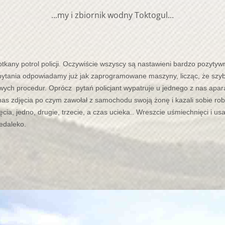
...my i zbiornik wodny Toktogul...
tkany potrol policji. Oczywiście wszyscy są nastawieni bardzo pozytyw
na pytania odpowiadamy już jak zaprogramowane maszyny, licząc, że szy
h procedur. Oprócz pytań policjant wypatruje u jednego z nas aparat 
as zdjęcia po czym zawołał z samochodu swoją żonę i kazali sobie rob
ęcia, jedno, drugie, trzecie, a czas ucieka.. Wreszcie uśmiechnięci i 
iedaleko.