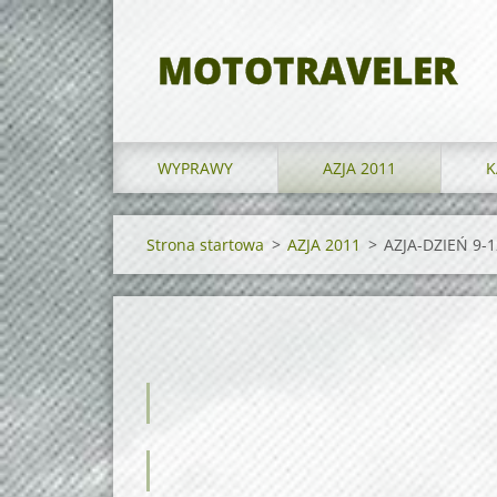
MOTOTRAVELER
WYPRAWY
AZJA 2011
K
Strona startowa
>
AZJA 2011
>
AZJA-DZIEŃ 9-1